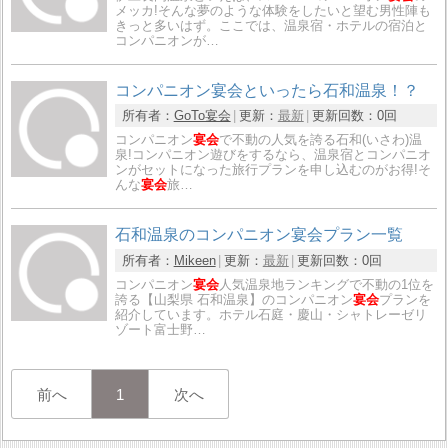
メッカ!そんな夢のような体験をしたいと望む男性陣も
きっと多いはず。ここでは、温泉宿・ホテルの宿泊と
コンパニオンが…
コンパニオン宴会といったら石和温泉！？
所有者：
GoTo宴会
更新：
最新
更新回数：
0回
コンパニオン
宴会
で不動の人気を誇る石和(いさわ)温
泉!コンパニオン遊びをするなら、温泉宿とコンパニオ
ンがセットになった旅行プランを申し込むのがお得!そ
んな
宴会
旅…
石和温泉のコンパニオン宴会プラン一覧
所有者：
Mikeen
更新：
最新
更新回数：
0回
コンパニオン
宴会
人気温泉地ランキングで不動の1位を
誇る【山梨県 石和温泉】のコンパニオン
宴会
プランを
紹介しています。ホテル石庭・慶山・シャトレーゼリ
ゾート富士野…
前へ
1
次へ