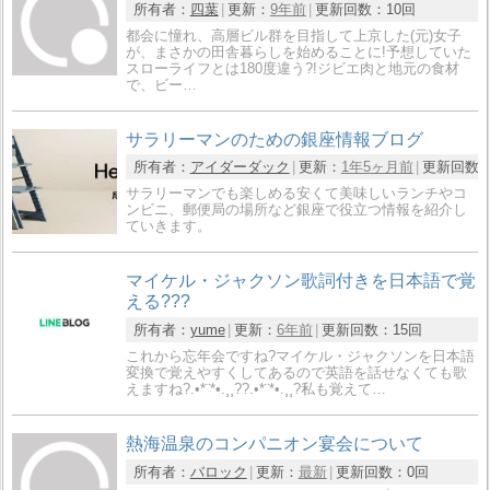
所有者：
四葉
更新：
9年前
更新回数：
10回
都会に憧れ、高層ビル群を目指して上京した(元)女子
が、まさかの田舎暮らしを始めることに!予想していた
スローライフとは180度違う?!ジビエ肉と地元の食材
で、ビー…
サラリーマンのための銀座情報ブログ
所有者：
アイダーダック
更新：
1年5ヶ月前
更新回数
サラリーマンでも楽しめる安くて美味しいランチやコ
ンビニ、郵便局の場所など銀座で役立つ情報を紹介し
ていきます。
マイケル・ジャクソン歌詞付きを日本語で覚
える???
所有者：
yume
更新：
6年前
更新回数：
15回
これから忘年会ですね?マイケル・ジャクソンを日本語
変換で覚えやすくしてあるので英語を話せなくても歌
えますね?.•*¨*•.¸¸??.•*¨*•.¸¸?私も覚えて…
熱海温泉のコンパニオン宴会について
所有者：
バロック
更新：
最新
更新回数：
0回