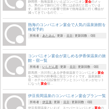
静岡県・熱海温泉といえばコンパニオン
宴会
のメッ
カ。男のみで旅行に行く際には必須だと思っていま
す。新型コロナの影響で団体で熱海温泉に行く機会が
減ってきているので、…
熱海のコンパニオン宴会で人気の温泉旅館を
格安予約
所有者：
あたみん
更新：
最新
更新回数：
0回
コンパニオン宴会が楽しめる伊香保温泉の旅
館・宿一覧
所有者：
いしだん君
更新：
最新
更新回数：
0回
群馬県・渋川市にある伊香保温泉でコンパニオン
宴会
をご検討中の幹事様に役立つサイトです。温泉旅館・
宿・ホテルの1泊2食付プランとコンパニオンがセット
になった
宴会
宿…
伊豆長岡温泉のコンパニオン宴会プラン一覧
所有者：
伊豆美
更新：
最新
更新回数：
0回
伊豆長岡温泉といえば、スーパーコンパニオン
宴会
の