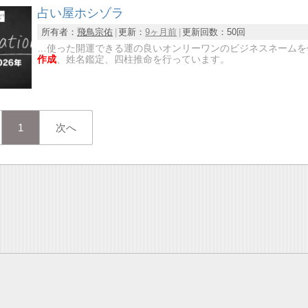
占い屋ホシゾラ
所有者：
飛鳥宗佑
更新：
9ヶ月前
更新回数：
50回
…使った開運できる運の良いオンリーワンのビジネスネームを作
作成
、姓名鑑定、四柱推命を行っています。
1
次へ