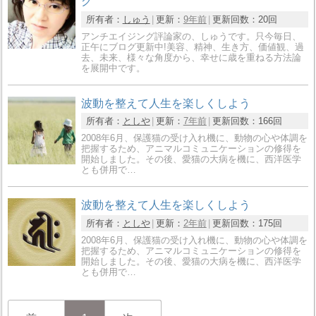
グ
所有者：
しゅう
更新：
9年前
更新回数：
20回
アンチエイジング評論家の、しゅうです。只今毎日、
正午にブログ更新中!美容、精神、生き方、価値観、過
去、未来、様々な角度から、幸せに歳を重ねる方法論
を展開中です。
波動を整えて人生を楽しくしよう
所有者：
としや
更新：
7年前
更新回数：
166回
2008年6月、保護猫の受け入れ機に、動物の心や体調を
把握するため、アニマルコミュニケーションの修得を
開始しました。その後、愛猫の大病を機に、西洋医学
とも併用で…
波動を整えて人生を楽しくしよう
所有者：
としや
更新：
2年前
更新回数：
175回
2008年6月、保護猫の受け入れ機に、動物の心や体調を
把握するため、アニマルコミュニケーションの修得を
開始しました。その後、愛猫の大病を機に、西洋医学
とも併用で…