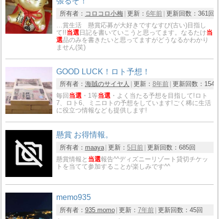
張るぞ！
所有者：
コロコロ小梅
更新：
6年前
更新回数：
361回
…賞生活 懸賞応募が大好きですなすび(古い)目指し
て!!
当選
日記を書いていこうと思ってます。なるたけ
当
選
品のみを書きたいと思ってますがどうなるかわかり
ません(笑)
GOOD LUCK！ロト予想！
所有者：
海賊のサイヤ人
更新：
8年前
更新回数：
154
毎回
当選
・1等
当選
・よく当たる予想を目指して!ロト
7、ロト6、ミニロトの予想をしています!ごく稀に生活
に役立つ情報なども提供します!
懸賞 お得情報。
所有者：
maaya
更新：
5日前
更新回数：
685回
懸賞情報と
当選
報告^^ディズニーリゾート貸切チケッ
トを当てて参加することが楽しみです^^
memo935
所有者：
935 momo
更新：
7年前
更新回数：
45回