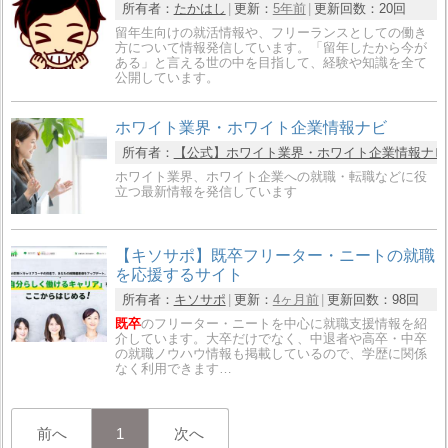
所有者：
たかはし
更新：
5年前
更新回数：
20回
留年生向けの就活情報や、フリーランスとしての働き
方について情報発信しています。「留年したから今が
ある」と言える世の中を目指して、経験や知識を全て
公開しています。
ホワイト業界・ホワイト企業情報ナビ
所有者：
【公式】ホワイト業界・ホワイト企業情報ナビ
ホワイト業界、ホワイト企業への就職・転職などに役
立つ最新情報を発信しています
【キソサポ】既卒フリーター・ニートの就職
を応援するサイト
所有者：
キソサポ
更新：
4ヶ月前
更新回数：
98回
既卒
のフリーター・ニートを中心に就職支援情報を紹
介しています。大卒だけでなく、中退者や高卒・中卒
の就職ノウハウ情報も掲載しているので、学歴に関係
なく利用できます…
前へ
1
次へ