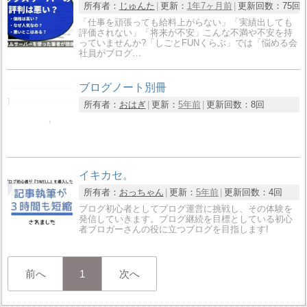
所有者：
じゅんた
更新：
1年7ヶ月前
更新回数：
75回
「仕事を頑張っても給料上がらない」「実績出しても
評価されない」「将来が不安」こんな不満や不安を持
っていませんか?「しごとFUNくらぶ」では「悩める会
社員がブログ…
ブログノート別冊
所有者：
おはぎ
更新：
5年前
更新回数：
8回
イキカセ。
所有者：
おっちゃん
更新：
5年前
更新回数：
4回
ブログ初心者としてブログ運営に挑戦し、その体験を
発信していきます。ブログ継続を目標としている初心
者ブロガーさんの役に立つブログを目指します!
前へ
1
次へ