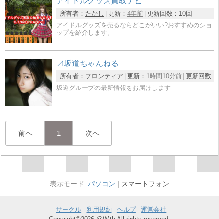
アイドルグッズ買取ナビ
所有者：
たかし
更新：
4年前
更新回数：
10回
アイドルグッズを売るならどこがいい?おすすめのショ
ップを紹介します。
⊿坂道ちゃんねる
所有者：
フロンティア
更新：
1時間10分前
更新回数：
坂道グループの最新情報をお届けします
前へ
1
次へ
パソコン
スマートフォン
サークル
利用規約
ヘルプ
運営会社
Copyright©2026 @With All rights reserved.