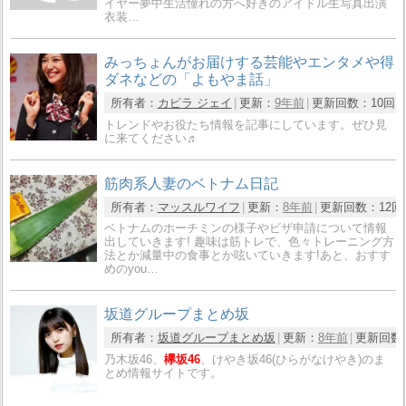
イヤー夢中生活憧れの方へ好きのアイドル生写真出演
衣装…
みっちょんがお届けする芸能やエンタメや得
ダネなどの「よもやま話」
所有者：
カピラ ジェイ
更新：
9年前
更新回数：
10回
トレンドやお役たち情報を記事にしています。ぜひ見
に来てください♬
筋肉系人妻のベトナム日記
所有者：
マッスルワイフ
更新：
8年前
更新回数：
12回
ベトナムのホーチミンの様子やビザ申請について情報
出していきます! 趣味は筋トレで、色々トレーニング方
法とか減量中の食事とか呟いていきます!あと、おすす
めのyou…
坂道グループまとめ坂
所有者：
坂道グループまとめ坂
更新：
8年前
更新回数
乃木坂46、
欅坂46
、けやき坂46(ひらがなけやき)のま
とめ情報サイトです。