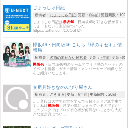
じょっしゅ日記
所有者：
じょっしゅ日記
更新：
6年前
更新回数：
102
じょっしゅ日記は
欅坂46
、日向坂46が好きな僕が書く
しょーもない日常記録ついったー
https://twitter.com/10JOSH24
欅坂46・日向坂46 こちら『欅のキセキ』情
報局
所有者：
名前の出せない経営者
更新：
7年前
更新回数
欅坂46
・日向坂46初のゲームアプリ『欅のキセキ』の
イベント情報・ガチャ情報・メンバーカード画像など
をご紹介いたします。
文房具好きなのんびり屋さん
所有者：
ざきまる
更新：
6年前
更新回数：
20回
…。普段は大学で経営を学んでる超インドア派学生で
す。私は
欅坂46
、洋楽や車にはまっているのですが、
このブログではブログ初心者が何気ないことから大好
きな文房具につい…