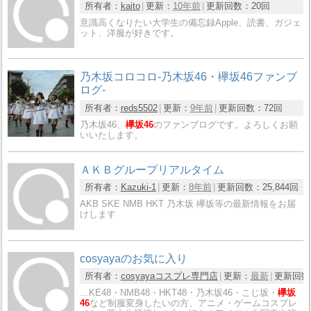
所有者：
kaito
更新：
10年前
更新回数：
20回
意識高くなりたい大学生の備忘録Apple、読書、ガジェ
ット、洋服が好きです。
乃木坂コロコロ-乃木坂46・欅坂46ファンブ
ログ-
所有者：
reds5502
更新：
9年前
更新回数：
72回
乃木坂46、
欅坂46
のファンブログです。よろしくお願
いいたします。
ＡＫＢグループリアルタイム
所有者：
Kazuki-1
更新：
8年前
更新回数：
25,844回
AKB SKE NMB HKT 乃木坂 欅坂等の最新情報をお届
けします
cosyayaのお気に入り
所有者：
cosyayaコスプレ専門店
更新：
最新
更新回数
…KE48・NMB48・HKT48・乃木坂46・こじ坂・
欅坂
46
など制服変身したいの方、アニメ・ゲームコスプレ