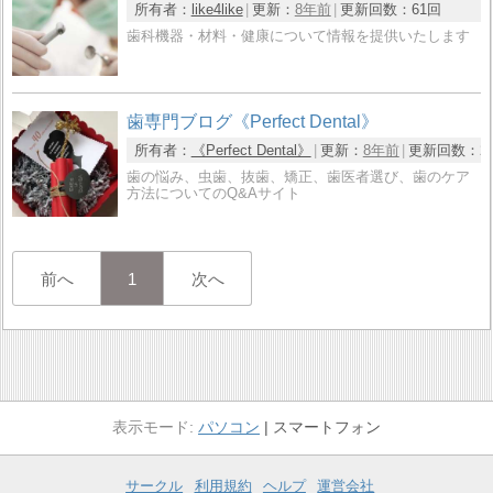
所有者：
like4like
更新：
8年前
更新回数：
61回
歯科機器・材料・健康について情報を提供いたします
歯専門ブログ《Perfect Dental》
所有者：
《Perfect Dental》
更新：
8年前
更新回数：
2
歯の悩み、虫歯、抜歯、矯正、歯医者選び、歯のケア
方法についてのQ&Aサイト
前へ
1
次へ
パソコン
スマートフォン
サークル
利用規約
ヘルプ
運営会社