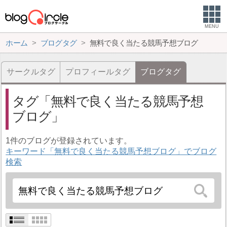
MENU
ホーム
ブログタグ
無料で良く当たる競馬予想ブログ
サークルタグ
プロフィールタグ
ブログタグ
タグ
無料で良く当たる競馬予想
ブログ
1件のブログが登録されています。
キーワード「無料で良く当たる競馬予想ブログ」でブログ
検索