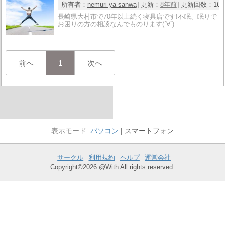
所有者：
nemuri-ya-sanwa
更新：
8年前
更新回数：
16
長崎県大村市で70年以上続く寝具店です!不眠、眠りで
お困りの方の相談なんでものります(´∀`)
前へ
1
次へ
パソコン
スマートフォン
サークル
利用規約
ヘルプ
運営会社
Copyright©2026 @With All rights reserved.