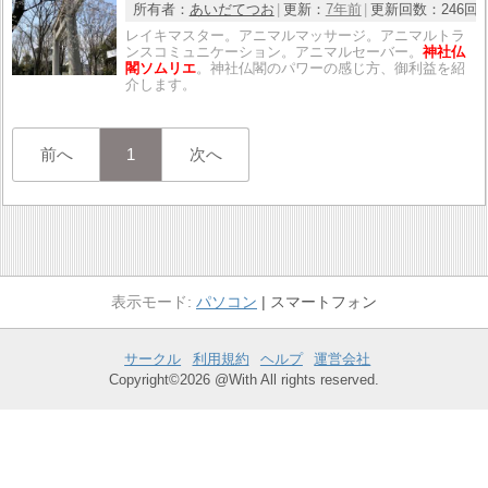
所有者：
あいだてつお
更新：
7年前
更新回数：
246回
レイキマスター。アニマルマッサージ。アニマルトラ
ンスコミュニケーション。アニマルセーバー。
神社仏
閣ソムリエ
。神社仏閣のパワーの感じ方、御利益を紹
介します。
前へ
1
次へ
パソコン
スマートフォン
サークル
利用規約
ヘルプ
運営会社
Copyright©2026 @With All rights reserved.