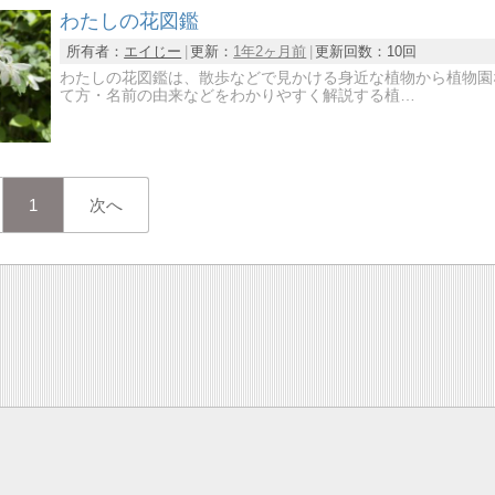
わたしの花図鑑
所有者：
エイじー
更新：
1年2ヶ月前
更新回数：
10回
わたしの花図鑑は、散歩などで見かける身近な植物から植物園
て方・名前の由来などをわかりやすく解説する植…
1
次へ