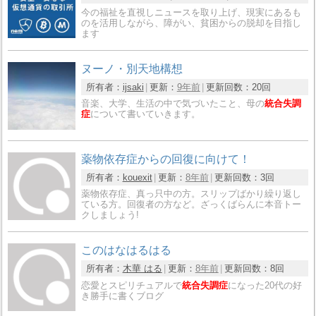
今の福祉を直視しニュースを取り上げ、現実にあるも
のを活用しながら、障がい、貧困からの脱却を目指し
ます
ヌーノ・別天地構想
所有者：
ijsaki
更新：
9年前
更新回数：
20回
音楽、大学、生活の中で気づいたこと、母の
統合失調
症
について書いていきます。
薬物依存症からの回復に向けて！
所有者：
kouexit
更新：
8年前
更新回数：
3回
薬物依存症、真っ只中の方。スリップばかり繰り返し
ている方。回復者の方など。ざっくばらんに本音トー
クしましょう!
このはなはるはる
所有者：
木華 はる
更新：
8年前
更新回数：
8回
恋愛とスピリチュアルで
統合失調症
になった20代の好
き勝手に書くブログ