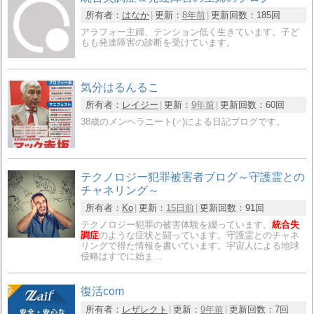
所有者：
はなか
更新：
8年前
更新回数：
185回
アラフォー主婦、テンション低く生きています。子ど
もも発達障害の診断を受けています。
気分はるんるこ
所有者：
レイジー
更新：
9年前
更新回数：
60回
38歳のメンヘラニート(♂)による日記ブログです。
テクノロジー犯罪被害者ブログ～守護霊との
チャネリング～
所有者：
Ko
更新：
15日前
更新回数：
91回
テクノロジー犯罪の被害体験を綴っています。
統合失
調症
のような症状と闘っています。守護霊とのチャネ
リングで得た情報を書いています。宇宙人による地球
侵略はすでに始ま…
復活com
所有者：
レザレクト
更新：
9年前
更新回数：
7回