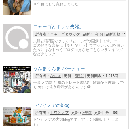
10年目にして寛解しました
ニャーゴとポッケ夫婦。
所有者：
ニャーゴとポッケ
更新：
5年前
更新回数：
5
夫婦と猫3匹でゆっくりと一歩ずつ闘病中です。ニャー
ゴの好きな言葉は【ありがとう】です♡いいね!を頂い
た方にはなるべくブログ拝見させてもらいランキング
などクリック…
うんまうんま パーティー
所有者：
なおき
更新：
5日前
更新回数：
1,213回
一眼レフ歴1年株のトレード歴20年 離婚から再婚へ で
も 俺には違う病気があるんです😭
トワとノアのblog
所有者：
トワとノア
更新：
3年前
更新回数：
68回
トワとノアの夫婦blogです、宜しくお願いいたしま
す。