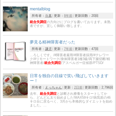
mentalblog
所有者：
斗真
更新：
8年前
更新回数：
20回
統合失調症
の方向けにブログを書いております。未熟
者ですが、宜しく御願い致します。
夢見る精神障害者だった
所有者：
謙児
更新：
7年前
更新回数：
47回
…ろしくです。/#障害者雇用/#障害者採用/#テレワー
ク/#リモートワーク/身体障害者1種3級/両下腿切断/精
神障害者/
統合失調症
/アスペルガー症候群/PTSD/
日常を独自の目線で笑い飛ばしていきます
ー！
所有者：
えっちゃん
更新：
2日前
更新回数：
2,796回
去年、
統合失調症
と診断され療養をスタートしてか
ら、どんどん太り始めました!MAX59キロ!病気前の46
キロ台に戻るべく、3月から本格的なダイエットを始め
ました。…