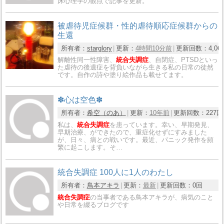
床心理学の観点で記事を更新。
被虐待児症候群・性的虐待順応症候群からの
生還
所有者：
starglory
更新：
4時間10分前
更新回数：
4,06
解離性同一性障害、
統合失調症
、自閉症、PTSDといっ
た虐待の後遺症を背負いながら生きる私の日常の徒然
です。自作の詩や塗り絵作品も載せてます。
✽心は空色✽
所有者：
希空（のあ）
更新：
10年前
更新回数：
227回
私は、
統合失調症
を患っています。幸い、早期発見、
早期治療、ができたので、重症化せずにすみました
が、日々、病との戦いです。最近、パニック発作を頻
繁に起こします。そ…
統合失調症 100人に1人のわたし
所有者：
鳥本アキラ
更新：
最新
更新回数：
0回
統合失調症
の当事者である鳥本アキラが、病気のこと
や日常を綴るブログです