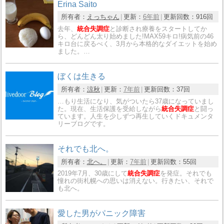
Erina Saito
所有者：
えっちゃん
更新：
6年前
更新回数：
916回
去年、
統合失調症
と診断され療養をスタートしてか
ら、どんどん太り始めました!MAX59キロ!病気前の46
キロ台に戻るべく、3月から本格的なダイエットを始め
ました。…
ぼくは生きる
所有者：
涼秋
更新：
7年前
更新回数：
37回
…もり生活になり、気がついたら37歳になっていまし
た。現在、生活保護を受給しながら
統合失調症
と闘っ
ています。人生を少しずつ再生していくドキュメンタ
リーブログです。
それでも北へ。
所有者：
北へ。
更新：
7年前
更新回数：
55回
2019年7月、30歳にして
統合失調症
を発症。それでも
憧れの街札幌への思いは消えない。行きたい、それで
も北へ。
愛した男がパニック障害