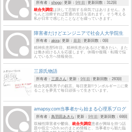
所有者：
shogo
更新：
9年前
更新回数：
312回
統合失調症
は決して悲観する病気ではありません。き
ちんと治療すれば普通の生活を送れます。そう考える
私が日常で感じたことなどを綴っていきます。
障害者だけどエンジニアで社会人大学院生
所有者：
akira
更新：
最新
更新回数：
0回
精神疾患歴5年目。精神疾患があるけど働きたい、また
は働き続ける人を応援します。休職や復職・転職で悩
んでいる方へ情報発信。
三原氏物語
所有者：
三原さん
更新：
9年前
更新回数：
283回
統合失調系男子の戯言。毎日更新!!ランボルギーニに乗
ることを夢見て毎日頑張って生きています。
amapsy.com当事者から始まる心理系ブログ
所有者：
鳥羽田あきら
更新：
9年前
更新回数：
69回
双極性障害者や鬱病、
統合失調症
患者が興味を持つ話
題や役立つ2ch.scのまとめ情報と、当事者から観た臨