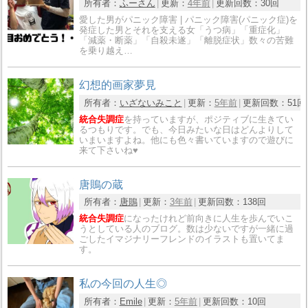
所有者：
ふーさん
更新：
4年前
更新回数：
30回
愛した男がパニック障害 | パニック障害(パニック症)を
発症した男とそれを支える女「うつ病」「重症化」
「減薬・断薬」「自殺未遂」「離脱症状」数々の苦難
を乗り越え…
幻想的画家夢見
所有者：
いざないみこと
更新：
5年前
更新回数：
51回
統合失調症
を持っていますが、ポジティブに生きてい
るつもりです。でも、今日みたいな日はどんよりして
いまいますよね。他にも色々書いていますので遊びに
来て下さいね♥
唐鵙の蔵
所有者：
唐鵙
更新：
3年前
更新回数：
138回
統合失調症
になったけれど前向きに人生を歩んでいこ
うとしている人のブログ。数は少ないですが一緒に過
ごしたイマジナリーフレンドのイラストも置いてま
す。
私の今回の人生◎
所有者：
Emile
更新：
5年前
更新回数：
10回