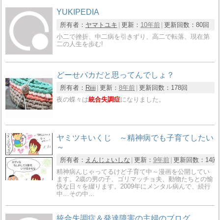
YUKIPEDIA
所有者：
ヤマトユキ
更新：
10年前
更新回数：
80回
小二で挫折、中二病を引きずり、高二で転落、現在第
二の人生を歩む!
どーせバカだと思ってんでしょ？
所有者：
Riiii
更新：
8年前
更新回数：
178回
夜の蝶々は
統合失調症
になりました。
ヤミツキいくじ ～精神病でも子育てしたい
～
所有者：
えんじょいしな
更新：
9年前
更新回数：
14回
精神病んじゃってるけど子育て中～漫画を公開してい
ます。2歳の男の子、ゴリマッチョ夫、動物たちとの愉
快な日々を綴ります。2009年にメンタル病んで、続行
中…その中…
統合失調症＆発達障害の主婦のブログ