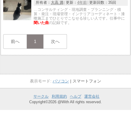
所有者：
大高 満
更新：
4年前
更新回数：
35回
…コンサルティング・現地調査・プランニング・積
算・発注・現場管理・インテリアコーディネート・漆
喰施工までひとりでこなせる珍しい人です。仕事中に
聞いた曲
の記録です。
前へ
1
次へ
パソコン
スマートフォン
サークル
利用規約
ヘルプ
運営会社
Copyright©2026 @With All rights reserved.