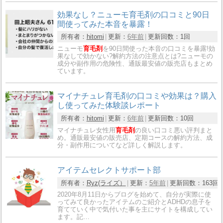
効果なし？ニューモ育毛剤の口コミと90日
間使ってみた本音を暴露！
所有者：
hitomi
更新：
6年前
更新回数：
1回
ニューモ
育毛剤
を90日間使った本音の口コミを暴露!効
果なしで効かない?解約方法の注意点とは?ニューモの
成分や副作用の危険性、通販最安値の販売店もまとめ
ています。
マイナチュレ育毛剤の口コミや効果は？購入
し使ってみた体験談レポート
所有者：
hitomi
更新：
6年前
更新回数：
10回
マイナチュレ女性用
育毛剤
の良い口コミ悪い評判まと
め。通販最安値の販売店、定期コースの解約方法、成
分・副作用についてなど詳しく解説します。
アイテムセレクトサポート部
所有者：
Ryz(ライズ）
更新：
5年前
更新回数：
163回
2020年8月11日からブログを始めて、自分が実際に使
ってみて良かったアイテムのご紹介とADHDの息子を
育てていく中で気付いた事を主にサイトを構成してい
ます。記…