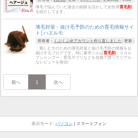
薄毛で悩んでいた過去の経験を活かして女性用
育毛剤
を紹介してます。
薄毛対策・抜け毛予防のための育毛情報サイ
ト│ハエルモ
所有者：
くぷくぷ＠アカウント作り直しました
更新：
…勤しむ方のための薄毛対策と抜け毛予防の情報をお
届けするブログです。特に峯岸ジルは
育毛剤
・スカル
プシャンプー・育毛サプリなどを自腹で買ってリアル
なレビューを発信!
前へ
1
次へ
パソコン
スマートフォン