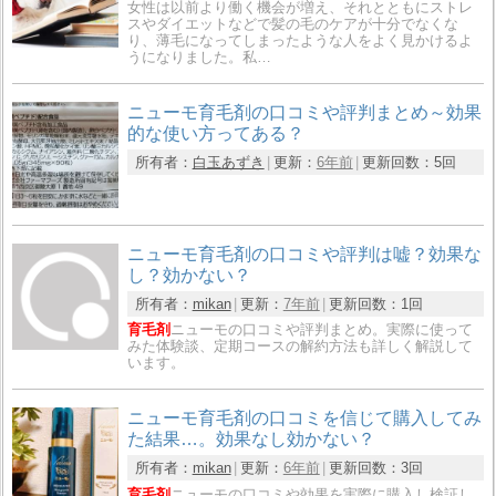
女性は以前より働く機会が増え、それとともにストレ
スやダイエットなどで髪の毛のケアが十分でなくな
り、薄毛になってしまったような人をよく見かけるよ
うになりました。私…
ニューモ育毛剤の口コミや評判まとめ～効果
的な使い方ってある？
所有者：
白玉あずき
更新：
6年前
更新回数：
5回
ニューモ育毛剤の口コミや評判は嘘？効果な
し？効かない？
所有者：
mikan
更新：
7年前
更新回数：
1回
育毛剤
ニューモの口コミや評判まとめ。実際に使って
みた体験談、定期コースの解約方法も詳しく解説して
います。
ニューモ育毛剤の口コミを信じて購入してみ
た結果…。効果なし効かない？
所有者：
mikan
更新：
6年前
更新回数：
3回
育毛剤
ニューモの口コミや効果を実際に購入し検証し