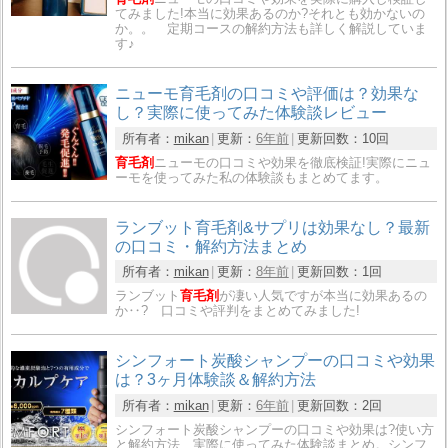
てみました!本当に効果あるのか?それとも効かないの
か。。 定期コースの解約方法も詳しく解説していま
す♪
ニューモ育毛剤の口コミや評価は？効果な
し？実際に使ってみた体験談レビュー
所有者：
mikan
更新：
6年前
更新回数：
10回
育毛剤
ニューモの口コミや効果を徹底検証!実際にニュ
ーモを使ってみた私の体験談もまとめてます。
ランブット育毛剤&サプリは効果なし？最新
の口コミ・解約方法まとめ
所有者：
mikan
更新：
8年前
更新回数：
1回
ランブット
育毛剤
が凄い人気ですが本当に効果あるの
か‥? 口コミや評判をまとめてみました!
シンフォート炭酸シャンプーの口コミや効果
は？3ヶ月体験談＆解約方法
所有者：
mikan
更新：
6年前
更新回数：
2回
シンフォート炭酸シャンプーの口コミや効果は?使い方
と解約方法、実際に使ってみた体験談まとめ。シンフ