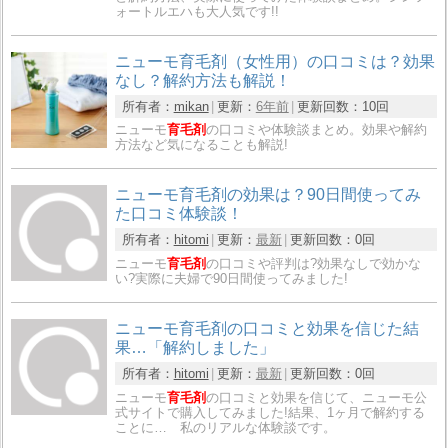
ォートルエハも大人気です!!
ニューモ育毛剤（女性用）の口コミは？効果
なし？解約方法も解説！
所有者：
mikan
更新：
6年前
更新回数：
10回
ニューモ
育毛剤
の口コミや体験談まとめ。効果や解約
方法など気になることも解説!
ニューモ育毛剤の効果は？90日間使ってみ
た口コミ体験談！
所有者：
hitomi
更新：
最新
更新回数：
0回
ニューモ
育毛剤
の口コミや評判は?効果なしで効かな
い?実際に夫婦で90日間使ってみました!
ニューモ育毛剤の口コミと効果を信じた結
果…「解約しました」
所有者：
hitomi
更新：
最新
更新回数：
0回
ニューモ
育毛剤
の口コミと効果を信じて、ニューモ公
式サイトで購入してみました!結果、1ヶ月で解約する
ことに… 私のリアルな体験談です。