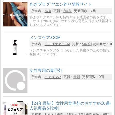
あきブログ ヤエン釣り情報サイト
所有者：
あき
更新：
5年前
更新回数：
4回
あきブログヤエン釣り情報サイト運営者のあきです。
アオリイカ釣り(特にヤエン)から薄毛関係まで情報発信
しているブログです。
メンズケア.COM
所有者：
メンズケア.COM
更新：
5年前
更新回数：
10
メンズスキンケアをはじめとした男磨きのための情報
発信メディアです。
女性専用の育毛剤
所有者：
ニャリンパ
更新：
最新
更新回数：
0回
【24年最新!】女性用育毛剤のおすすめ10選!
人気商品を比較!
所有者：
れのん
更新：
1年8ヶ月前
更新回数：
29回