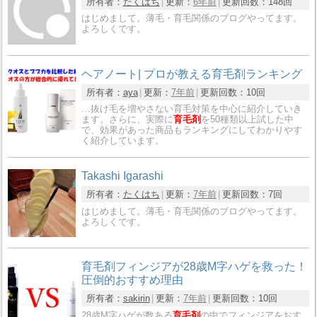
所有者：
たくはち
更新：
6年前
更新回数：
148回
はじめまして。薄毛・育毛関係のブログやってます。
よろしくです。
ヘアノート| プロが教える育毛剤ランキング
所有者：
aya
更新：
7年前
更新回数：
10回
…抜け毛を増やさない育毛対策を中心に紹介していき
ます。さらに、実際に
育毛剤
を50種類以上試した中
で、効果があった商品もランキングにしてわかりやす
く紹介しています。
Takashi Igarashi
所有者：
たくはち
更新：
7年前
更新回数：
7回
はじめまして。薄毛・育毛関係のブログやってます。
よろしくです。
育毛剤フィンジアが28歳M字ハゲを救った！
圧倒的おすすめ理由
所有者：
sakirin
更新：
7年前
更新回数：
10回
28歳M字ハゲが数ある
育毛剤
の中でフィンジアをおす