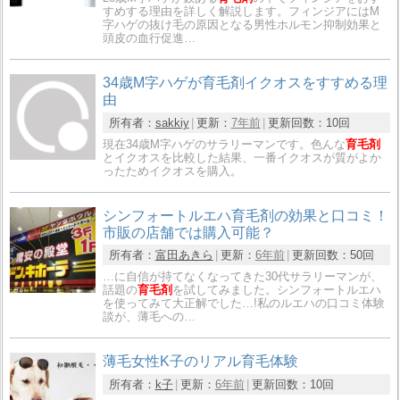
すめする理由を詳しく解説します。フィンジアにはM
字ハゲの抜け毛の原因となる男性ホルモン抑制効果と
頭皮の血行促進…
34歳M字ハゲが育毛剤イクオスをすすめる理
由
所有者：
sakkiy
更新：
7年前
更新回数：
10回
現在34歳M字ハゲのサラリーマンです。色んな
育毛剤
とイクオスを比較した結果、一番イクオスが質がよか
ったためイクオスを購入。
シンフォートルエハ育毛剤の効果と口コミ！
市販の店舗では購入可能？
所有者：
富田あきら
更新：
6年前
更新回数：
50回
…に自信が持てなくなってきた30代サラリーマンが、
話題の
育毛剤
を試してみました。シンフォートルエハ
を使ってみて大正解でした…!私のルエハの口コミ体験
談が、薄毛への…
薄毛女性K子のリアル育毛体験
所有者：
k子
更新：
6年前
更新回数：
10回