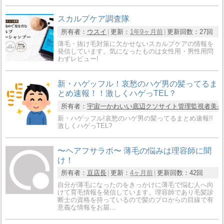
スカルプケア調査隊
所有者：
ウスイ
更新：
1年9ヶ月前
更新回数：
27回
薄毛・抜け毛対策に欠かせないスカルプケアの情報を
発信しています。気になったものは女性用・男性用問
わずレビュー!
新・ハゲッフル！哀愁のハゲ男の髪ってるま
とめ速報！！激しくハゲっTEL？
所有者：
宇宙一かわいい底辺クソサイト管理監視者美夕hir
新・ハゲッフル!哀愁のハゲ男の髪ってるまとめ速報!!
激しくハゲっTEL?
〜ヘアフサラボ〜 薄毛の悩みは理容師に聞
け！
所有者：
豆店長
更新：
4ヶ月前
更新回数：
42回
自分が薄毛になったのをきっかけに薄毛で悩む人へ向
けて育毛情報を発信しています。理容師であり毛髪診
断士の資格を持っているので髪のプロからの目線で有
意義な情報をお届…