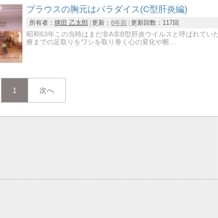
ブラウスの胸元はパラダイス(C型肝炎編)
所有者：
牌田 乙太郎
更新：
8年前
更新回数：
117回
昭和63年この当時はまだ非A非B型肝炎ウイルスと呼ばれて
療までの足取りをワシを取り巻く心の変化や断…
1
次へ