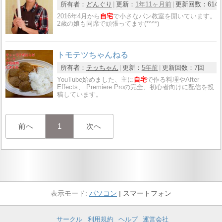
所有者：
どんぐり
更新：
1年11ヶ月前
更新回数：
614
2016年4月から
自宅
で小さなパン教室を開いています。
2歳の娘も同席で頑張ってます(*^^*)
トモテツちゃんねる
所有者：
テッちゃん
更新：
5年前
更新回数：
7回
YouTube始めました、主に
自宅
で作る料理やAfter
Effects、 Premiere Proの完全、初心者向けに配信を投
稿しています。
前へ
1
次へ
パソコン
スマートフォン
サークル
利用規約
ヘルプ
運営会社