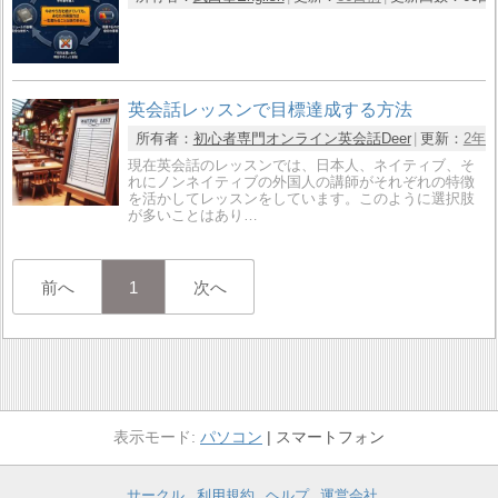
英会話レッスンで目標達成する方法
所有者：
初心者専門オンライン英会話Deer
更新：
2年
現在英会話のレッスンでは、日本人、ネイティブ、そ
れにノンネイティブの外国人の講師がそれぞれの特徴
を活かしてレッスンをしています。このように選択肢
が多いことはあり…
前へ
1
次へ
パソコン
スマートフォン
サークル
利用規約
ヘルプ
運営会社