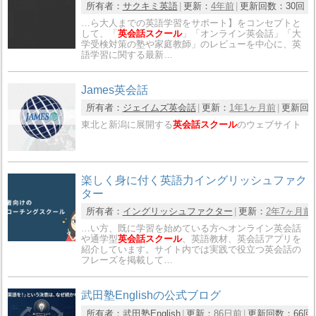
所有者：
サクキミ英語
更新：
4年前
更新回数：
30回
…ら大人までの英語学習をサポート】をコンセプトと
して、「
英会話スクール
」「オンライン英会話」「大
学受検対策の塾や家庭教師」のレビューを中心に、英
語学習に関する最新…
James英会話
所有者：
ジェイムズ英会話
更新：
1年1ヶ月前
更新回
東北と新潟に展開する
英会話スクール
のウェブサイト
楽しく身に付く英語力イングリッシュファク
ター
所有者：
イングリッシュファクター
更新：
2年7ヶ月前
…い方、既に学習を始めている方へオンライン英会話
や通学型
英会話スクール
、英語教材、英会話アプリを
紹介しています。サイト内では実践で役立つ英会話の
フレーズを掲載して…
武田塾Englishの公式ブログ
所有者：
武田塾English
更新：
86日前
更新回数：
66回