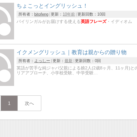
ちょこっとイングリッシュ！
所有者：
bitofeng
更新：
10年前
更新回数：
10回
バイリンガルがお届けする使える
英語フレーズ
・イディオム
イクメングリッシュ｜教育は親からの贈り物
所有者：
よっしー
更新：
最新
更新回数：
0回
英語が苦手な純ジャパ父親による娘2人(2歳8ヶ月、11ヶ月)
リアアプローチ、小学校受験、中学受験…
1
次へ