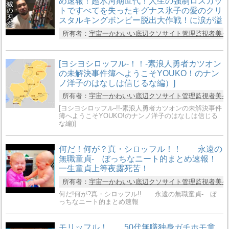
め速報！超氷河期世代！人生の強制ロスカッ
トですべてを失ったキグナス氷子の愛のクリ
スタルキングボンビー脱出大作戦！に涙が溢
所有者：
宇宙一かわいい底辺クソサイト管理監視者美夕hir
[ヨシヨシロッフル-！！-素浪人勇者カツオン
の未解決事件簿へようこそYOUKO！のナン
ノ洋子のはなしは信じるな編）]
所有者：
宇宙一かわいい底辺クソサイト管理監視者美夕hir
[ヨシヨシロッフル-!!-素浪人勇者カツオンの未解決事件
簿へようこそYOUKO!のナンノ洋子のはなしは信じる
な編)]
何だ！何が？真・シロッフル！！ 永遠の
無職童貞- ぼっちなニート的まとめ速報！
一生童貞上等夜露死苦！
所有者：
宇宙一かわいい底辺クソサイト管理監視者美夕hir
何だ!何が?真・シロッフル!! 永遠の無職童貞- ぼ
っちなニート的まとめ速報
モリッフル！ 50代無職独身ガチホモ童