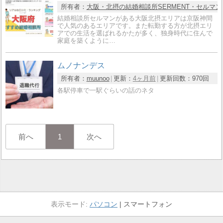
所有者：
大阪・北摂の結婚相談所SERMENT・セルマン
結婚相談所セルマンがある大阪北摂エリアは京阪神間
で人気のあるエリアです。また転勤する方が北摂エリ
アでの生活を選ばれるかたが多く、独身時代に住んで
家庭を築くように…
ムノナンデス
所有者：
muunoo
更新：
4ヶ月前
更新回数：
970回
各駅停車で一駅ぐらいの話のネタ
前へ
1
次へ
パソコン
スマートフォン