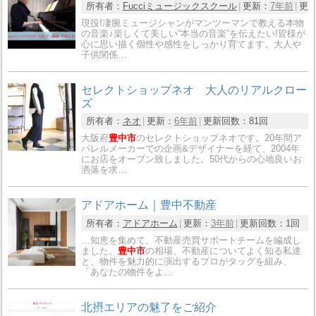
所有者：
Fucciミュージックスクール
更新：
7年前
更
現役!凄腕ミュージシャンがマンツーマンで教える本物
の音楽♪楽しくて美しい“本当の音楽”を伝えたい!皆様が
心に思い描く個性や感性をしっかり育てます。大人や
子供関係…
セレクトショップネオ 大人のリアルクロー
ズ
所有者：
ネオ
更新：
6年前
更新回数：
81回
大阪府
豊中市
のセレクトショップネオです。20年間ア
パレルメーカーでの企画&デザイナーを経て、2004年
にお店をオープン致しました。50代からの心地良いお
洒落を求…
アドアホーム｜豊中不動産
所有者：
アドアホーム
更新：
3年前
更新回数：
1回
…知恵を集めて、不動産売買サポートチームを編成し
ました。
豊中市
の相場、不動産についてよく知る私達
と、物件を魅力的に演出するプロがタッグを組み、​
「あなたの物件をよ…
北摂エリアの魅了をご紹介