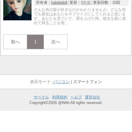
所有者：
halobjdoll
更新：
8年前
更新回数：
10回
どんな色の髪が好きなのかわかりませんが、どんな色
でも彼女はあなたをサプライズにしてくれると思いま
す。あなたを見ていて、唇を上げた時、彼女を家に連
れて帰ることを望…
前へ
1
次へ
パソコン
スマートフォン
サークル
利用規約
ヘルプ
運営会社
Copyright©2026 @With All rights reserved.