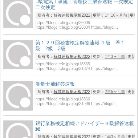
1級電気工事施工管理技士解答速報 一次検定
二次検定
所有者：
解答速報掲示板2022
更新：
1年10ヶ月前
更新
https://blogcircle.jp/blog/26006
https://blogcircle.jp/blog/26004 https://blogci…
第１２９回秘書検定解答速報 １級 準１
級 2級 3級
所有者：
解答速報掲示板2022
更新：
1年3ヶ月前
更新
https://blogcircle.jp/blog/18365
https://blogcircle.jp/blog/31874 https://blogci…
測量士補解答速報
所有者：
解答速報掲示板2022
更新：
2年5ヶ月前
更新
https://blogcircle.jp/blog/18366
https://blogcircle.jp/blog/31996 https://blogci…
銀行業務検定相続アドバイザー３級解答速報
🔀
所有者：
解答速報掲示板2022
更新：
1年3ヶ月前
更新