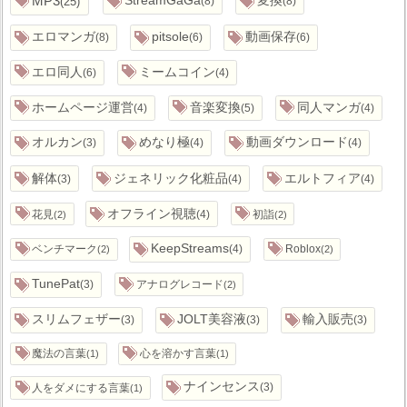
MP3
25
StreamGaGa
変換
8
8
エロマンガ
pitsole
動画保存
8
6
6
エロ同人
ミームコイン
6
4
ホームページ運営
音楽変換
同人マンガ
4
5
4
オルカン
めなり極
動画ダウンロード
3
4
4
解体
ジェネリック化粧品
エルトフィア
3
4
4
オフライン視聴
花見
4
初詣
2
2
KeepStreams
ベンチマーク
4
Roblox
2
2
TunePat
3
アナログレコード
2
スリムフェザー
JOLT美容液
輸入販売
3
3
3
魔法の言葉
心を溶かす言葉
1
1
ナインセンス
人をダメにする言葉
3
1