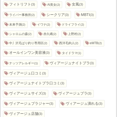
フィトリフト
女風
3
AI美女
3
2
シークリア
MBTI
ライバー事務所
3
3
2
未来予測
イワナ
ドライフライ
2
2
2
シャロムの森
赤久縄
上野村
2
2
2
中丿沢毛ばり釣り専用区
西洋毛鉤人
eMTB
2
2
2
オールインワン美容液
3
タイドラマ
1
ヴィアージュナイトブラ
ナッツアレルギー
3
1
ヴィアージュ口コミ
3
ヴィアージュナイトブラ口コミ
3
ヴィアージュサイズ
ヴィアージュブラ
3
3
ヴィアージュブラジャー
ヴィアージュ潰れる
3
3
ヴィアージュ店舗
3