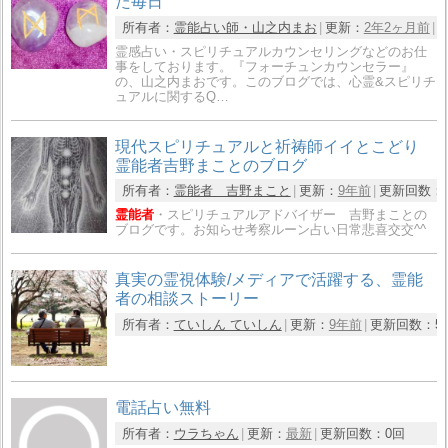
た毎日
所有者：
霊能占い師・山之内まお
更新：
2年2ヶ月前
霊感占い・スピリチュアルカウンセリングなどのお仕
事をしております。『フォーチュンカウンセラー』
の、山之内まおです。このブログでは、心霊&スピリチ
ュアルに関するQ…
現代スピリチュアルと祈祷師イイとこどり
霊能者吉野まことのブログ
所有者：
霊能者 吉野まこと
更新：
9年前
更新回数：
霊能者
・スピリチュアルアドバイザー 吉野まことの
ブログです。お知らせ考察ルーン占い日常悲喜交交^^
真実の霊視体験/メディアで活躍する、霊能
者の相談ストーリー
所有者：
ていしん ていしん
更新：
9年前
更新回数：
5
電話占い無料
所有者：
ウラちゃん
更新：
最新
更新回数：
0回