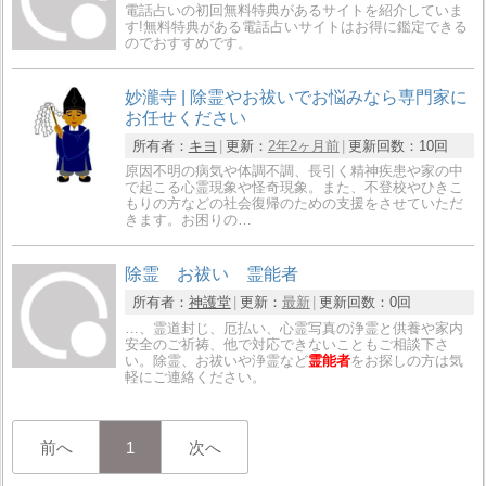
電話占いの初回無料特典があるサイトを紹介していま
す!無料特典がある電話占いサイトはお得に鑑定できる
のでおすすめです。
妙瀧寺 | 除霊やお祓いでお悩みなら専門家に
お任せください
所有者：
キヨ
更新：
2年2ヶ月前
更新回数：
10回
原因不明の病気や体調不調、長引く精神疾患や家の中
で起こる心霊現象や怪奇現象。また、不登校やひきこ
もりの方などの社会復帰のための支援をさせていただ
きます。お困りの…
除霊 お祓い 霊能者
所有者：
神護堂
更新：
最新
更新回数：
0回
…、霊道封じ、厄払い、心霊写真の浄霊と供養や家内
安全のご祈祷、他で対応できないこともご相談下さ
い。除霊、お祓いや浄霊など
霊能者
をお探しの方は気
軽にご連絡ください。
前へ
1
次へ