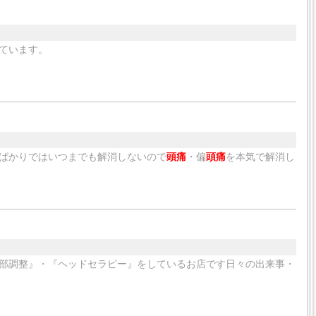
ています。
ばかりではいつまでも解消しないので
頭痛
・偏
頭痛
を本気で解消し
部調整』・『ヘッドセラピー』をしているお店です日々の出来事・