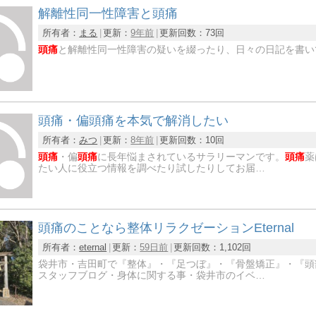
解離性同一性障害と頭痛
所有者：
まる
更新：
9年前
更新回数：
73回
頭痛
と解離性同一性障害の疑いを綴ったり、日々の日記を書い
頭痛・偏頭痛を本気で解消したい
所有者：
みつ
更新：
8年前
更新回数：
10回
頭痛
・偏
頭痛
に長年悩まされているサラリーマンです。
頭痛
薬
たい人に役立つ情報を調べたり試したりしてお届…
頭痛のことなら整体リラクゼーションEternal
所有者：
eternal
更新：
59日前
更新回数：
1,102回
袋井市・吉田町で『整体』・『足つぼ』・『骨盤矯正』・『頭
スタッフブログ・身体に関する事・袋井市のイベ…