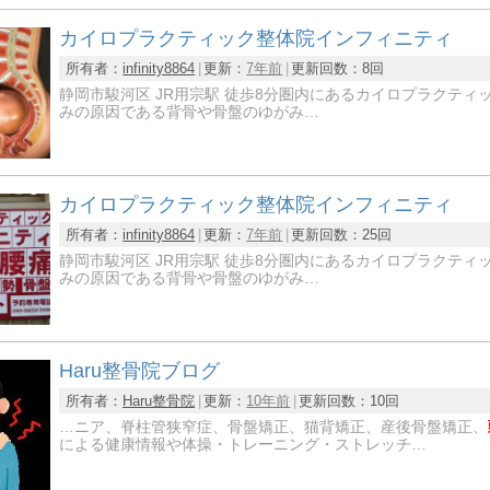
カイロプラクティック整体院インフィニティ
所有者：
infinity8864
更新：
7年前
更新回数：
8回
静岡市駿河区 JR用宗駅 徒歩8分圏内にあるカイロプラクティッ
みの原因である背骨や骨盤のゆがみ…
カイロプラクティック整体院インフィニティ
所有者：
infinity8864
更新：
7年前
更新回数：
25回
静岡市駿河区 JR用宗駅 徒歩8分圏内にあるカイロプラクティッ
みの原因である背骨や骨盤のゆがみ…
Haru整骨院ブログ
所有者：
Haru整骨院
更新：
10年前
更新回数：
10回
…ニア、脊柱管狭窄症、骨盤矯正、猫背矯正、産後骨盤矯正、
による健康情報や体操・トレーニング・ストレッチ…