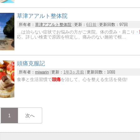
草津アアルト整体院
所有者：
草津アアルト整体院
更新：
6日前
更新回数：
97回
…は治らない症状でお悩みの方がご来院。体の歪み・肩こり・
応。詳しい検査で原因を特定し、痛みのない施術で根…
頭痛克服記
所有者：
miwarin
更新：
1年3ヶ月前
更新回数：
10回
食事と生活習慣で
頭痛
を治して、心を整える生活を発信!
1
次へ