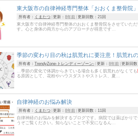
東大阪市の自律神経専門整体「おおくま整骨院
所有者：
くまたつ
更新：
8年前
更新回数：
21回
東大阪市で自律神経専門整体のおおくま整骨院をさせていただ
す。心と身体の両方からのアプローチが得意です…
季節の変わり目の秋は肌荒れに要注意！肌荒れ
所有者：
TrendyZone-トレンディーゾーン-
更新：
8年前
更新回数
…季節の変化で体調からきている場合も多く肌荒れがなくても
る原因として、花粉やハウスダストやストレス、夏…
自律神経のお悩み解決
所有者：
くまたつ
更新：
8年前
更新回数：
11回
自律神経のお悩みを解決するブログです。病院では薬ばかりで
うぞご覧ください。知らないことで不安になるん…