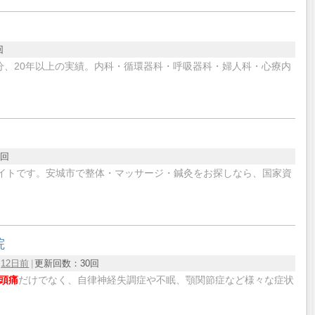
回
分、20年以上の実績。内科・循環器科・呼吸器科・婦人科・心療内
8回
サイトです。安城市で整体・マッサージ・鍼灸をお探しなら、国家資
院
：
12日前
更新回数：
30回
頭痛
だけでなく、自律神経失調症や不眠、顎関節症など様々な症状