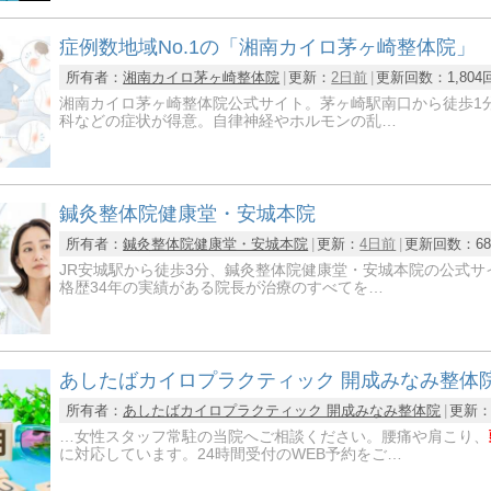
症例数地域No.1の「湘南カイロ茅ヶ崎整体院」
所有者：
湘南カイロ茅ヶ崎整体院
更新：
2日前
更新回数：
1,804
湘南カイロ茅ヶ崎整体院公式サイト。茅ヶ崎駅南口から徒歩1
科などの症状が得意。自律神経やホルモンの乱…
鍼灸整体院健康堂・安城本院
所有者：
鍼灸整体院健康堂・安城本院
更新：
4日前
更新回数：
6
JR安城駅から徒歩3分、鍼灸整体院健康堂・安城本院の公式
格歴34年の実績がある院長が治療のすべてを…
あしたばカイロプラクティック 開成みなみ整体
所有者：
あしたばカイロプラクティック 開成みなみ整体院
更新
…女性スタッフ常駐の当院へご相談ください。腰痛や肩こり、
に対応しています。24時間受付のWEB予約をご…