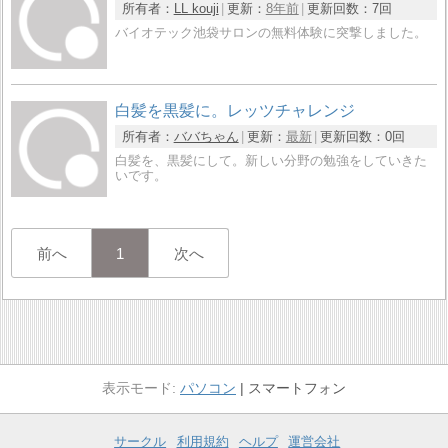
所有者：
LL kouji
更新：
8年前
更新回数：
7回
バイオテック池袋サロンの無料体験に突撃しました。
白髪を黒髪に。レッツチャレンジ
所有者：
ババちゃん
更新：
最新
更新回数：
0回
白髪を、黒髪にして。新しい分野の勉強をしていきた
いです。
前へ
1
次へ
パソコン
スマートフォン
サークル
利用規約
ヘルプ
運営会社