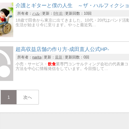
介護とギターと僕の人生 ～ザ・ハルフィクショ
所有者：
ハル
更新：
8年前
更新回数：
10回
18歳で田舎から東京に出てきました。10代・20代はバンド
生活が始まり今に至ります。やっと最近気…
超高収益店舗の作り方-成田直人公式HP-
所有者：
narita
更新：
最新
更新回数：
0回
小売・サービス・
飲食
業専門コンサルティング会社の代表兼コ
方法を中心に情報発信をしています。今目指して…
1
次へ