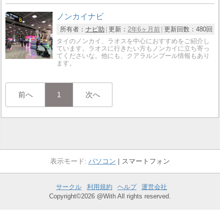
ノンカイナビ
所有者：
ナビ助
更新：
2年6ヶ月前
更新回数：
480回
タイのノンカイ、ラオスを中心におすすめをご紹介し
ています。ラオスに行きたい方もノンカイに立ち寄っ
てくださいな。他にも、クアラルンプール情報もあり
ます。
前へ
1
次へ
パソコン
スマートフォン
サークル
利用規約
ヘルプ
運営会社
Copyright©2026 @With All rights reserved.