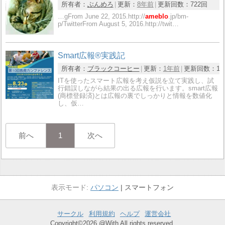
所有者：
ぶんめろ
更新：
8年前
更新回数：
722回
…gFrom June 22, 2015.http://
ameblo
.jp/bm-
p/TwitterFrom August 5, 2016.http://twit…
Smart広報®実践記
所有者：
ブラックコーヒー
更新：
1年前
更新回数：
14
ITを使ったスマート広報を考え仮説を立て実践し、試
行錯誤しながら結果の出る広報を行います。smart広報
(商標登録済)とは広報の裏でしっかりと情報を数値化
し、仮…
前へ
1
次へ
パソコン
スマートフォン
サークル
利用規約
ヘルプ
運営会社
Copyright©2026 @With All rights reserved.