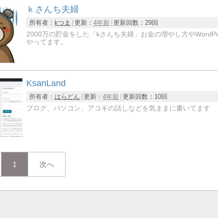
ｋさんち夫婦
所有者：
kつま
更新：
4年前
更新回数：
29回
2000万の貯金をした「kさんち夫婦」お金の増やし方やWordPres
やってます。
KsanLand
所有者：
はらどん
更新：
4年前
更新回数：
10回
ブログ、パソコン、アコギの話しなどを気ままに書いてます
1
次へ