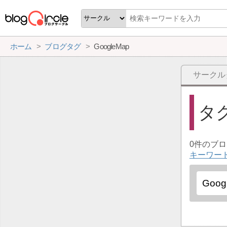
ホーム
ブログタグ
GoogleMap
サークル
タ
0件のブ
キーワード