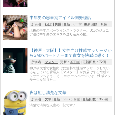
中年男の思春期アイドル開発秘話
所有者：
ねば汁男爵
更新：
6年前
更新回数：
10回
現役の中年スポーツインストラクター。U15のジュニ
ア達に中年男のエキスを送り込み応援。
【神戸・大阪】】女性向け性感マッサージか
らSMのパートナーまで貴女を快感に導く！
所有者：
マスター
更新：
37日前
更新回数：
72回
神戸や大阪で女性向けに無料で性感マッサージしてい
るをしている管理人【マスター】がお届けする性感マ
ッサージへようこそ!このホームページでは、性感マッ
サージを知りた…
夜は短し清楚な文華
所有者：
文華
更新：
2年7ヶ月前
更新回数：
365回
清楚で清純な人妻の日記です♫