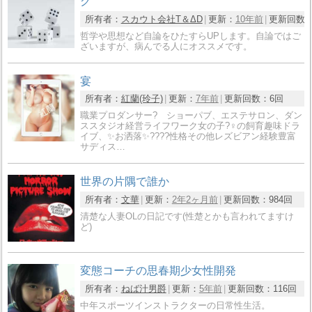
グ
所有者：
スカウト会社T＆ΔD
更新：
10年前
更新回数
哲学や思想など自論をひたすらUPします。自論ではご
ざいますが、病んでる人にオススメです。
宴
所有者：
紅蘭(玲子)
更新：
7年前
更新回数：
6回
職業プロダンサー? ショーパブ、エステサロン、ダン
ススタジオ経営ライフワーク女の子?♀の飼育趣味ドラ
イブ、✨お洒落✨????性格その他レズビアン経験豊富
サディス…
世界の片隅で誰か
所有者：
文華
更新：
2年2ヶ月前
更新回数：
984回
清楚な人妻OLの日記です(性楚とかも言われてますけ
ど)
変態コーチの思春期少女性開発
所有者：
ねば汁男爵
更新：
5年前
更新回数：
116回
中年スポーツインストラクターの日常性生活。