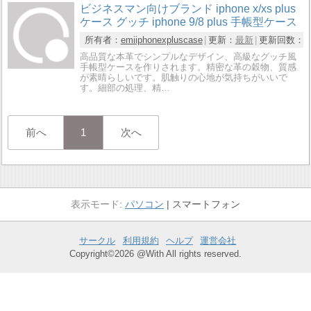
ビジネスマン向けブランド iphone x/xs plus
ケース グッチ iphone 9/8 plus 手帳型ケース
所有者：
emiiphonexpluscase
更新：
最新
更新回数：
0
高品質な本革でシンプルなデザイン、高級なグッチ風
手帳型ケースを作りされます。精密な革の穀物、質感
が素晴らしいです。肌触りの心地が気持ちがいいで
す。細部の処理、精…
前へ
1
次へ
パソコン
スマートフォン
サークル
利用規約
ヘルプ
運営会社
Copyright©2026 @With All rights reserved.