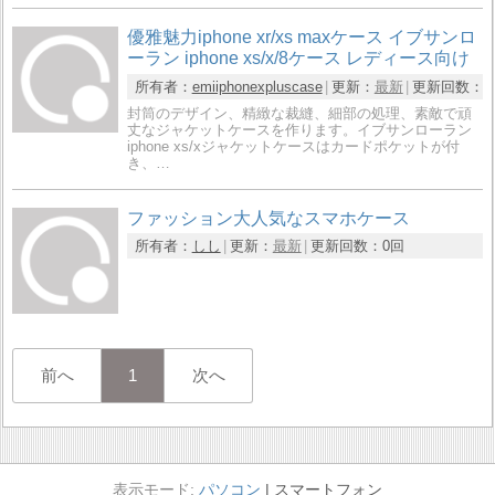
優雅魅力iphone xr/xs maxケース イブサンロ
ーラン iphone xs/x/8ケース レディース向け
所有者：
emiiphonexpluscase
更新：
最新
更新回数：
0
封筒のデザイン、精緻な裁縫、細部の処理、素敵で頑
丈なジャケットケースを作ります。イブサンローラン
iphone xs/xジャケットケースはカードポケットが付
き、…
ファッション大人気なスマホケース
所有者：
しし
更新：
最新
更新回数：
0回
前へ
1
次へ
パソコン
スマートフォン