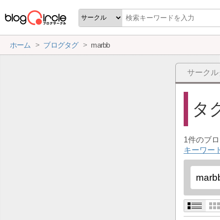
ホーム
ブログタグ
marbb
サークル
タ
1件のブ
キーワード