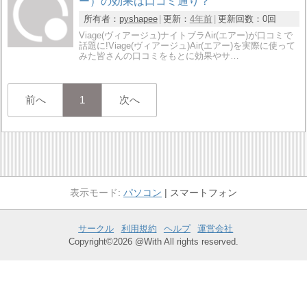
ー）の効果は口コミ通り？
所有者：
pyshapee
更新：
4年前
更新回数：
0回
Viage(ヴィアージュ)ナイトブラAir(エアー)が口コミで
話題に!Viage(ヴィアージュ)Air(エアー)を実際に使って
みた皆さんの口コミをもとに効果やサ…
前へ
1
次へ
パソコン
スマートフォン
サークル
利用規約
ヘルプ
運営会社
Copyright©2026 @With All rights reserved.