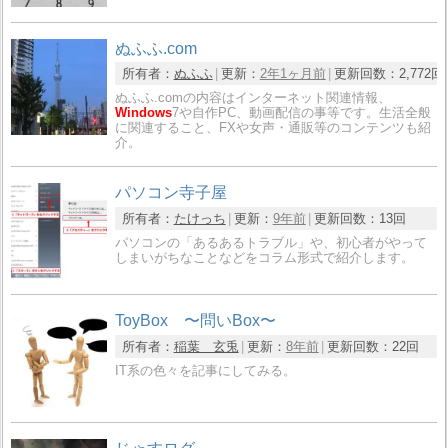
ぬふふ.com
所有者：
ぬふふ
更新：
2年1ヶ月前
更新回数：
2,772回
ぬふふ.comの内容はインターネット関連情報、
Windows
7や自作PC、動画配信の事等です。生活全般
に関連すること、FXや女声・通販等のコンテンツも紹
介。
パソコン寺子屋
所有者：
たけっち
更新：
9年前
更新回数：
13回
パソコンの「あるあるトラブル」や、初心者がやって
しまいがちなことなどをコラム形式で紹介します。
ToyBox 〜問いBox〜
所有者：
稲葉 玄兎
更新：
8年前
更新回数：
22回
IT系の色々を記事にしてみる。