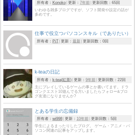
所有者：
Konoko
更新：
7年前
更新回数：
65回
いわゆる雑多ブログですが、ソフト開発や設定の話が
多めです。
仕事で役立つパソコンスキル（でありたい）
所有者：
PiT
更新：
最新
更新回数：
0回
k-teaの日記
所有者：
k-tea(紅茶)
更新：
9年前
更新回数：
22回
主にプレイしているゲームの事とか書いてます。ドラ
ゴンクエスト10遊んでる方いましたらフォロー&ブロ
グ友達になりませんか?
とある学生の忘備録
所有者：
wi998
更新：
10年前
更新回数：
5回
学生によるまったりしたブログ。 ゲーム・アニメ・パ
ソコン関連の記事をアップします。