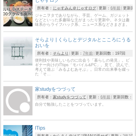
じゃすログ
所有者：
じゃすみん＠じゃすログ
更新：
6年前
更新回
ジャニヲタでありながら、手芸、ゲーム、ガジェット
などといった多趣味な主がまったり更新中。ネタは趣
味系からライフハック系、ニュース系などさまざま。
そらより | くらしとデジタルとこころにうる
おいを
所有者：
そらより
更新：
7年前
更新回数：
197回
便利技や美味しいものに出会う「暮らしの発見」。ビ
ギナー向けのITtips「モバイル&PC」。見て、読んで、
考えて遊ぶ「みるよむあそぶ」。日常の出来事を綴っ
た「そ…
家studyをつづって
所有者：
家studyをつづって
更新：
6年前
更新回数：
6
自分で勉強したことをつづっています。
ITips
所有者：
からさん＠はてブBANで返せず
更新：
2年10