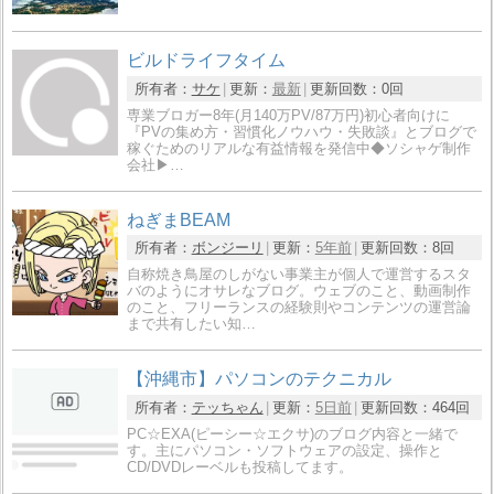
ビルドライフタイム
所有者：
サケ
更新：
最新
更新回数：
0回
専業ブロガー8年(月140万PV/87万円)初心者向けに
『PVの集め方・習慣化ノウハウ・失敗談』とブログで
稼ぐためのリアルな有益情報を発信中◆ソシャゲ制作
会社▶…
ねぎまBEAM
所有者：
ボンジーリ
更新：
5年前
更新回数：
8回
自称焼き鳥屋のしがない事業主が個人で運営するスタ
バのようにオサレなブログ。ウェブのこと、動画制作
のこと、フリーランスの経験則やコンテンツの運営論
まで共有したい知…
【沖縄市】パソコンのテクニカル
所有者：
テッちゃん
更新：
5日前
更新回数：
464回
PC☆EXA(ピーシー☆エクサ)のブログ内容と一緒で
す。主にパソコン・ソフトウェアの設定、操作と
CD/DVDレーベルも投稿してます。