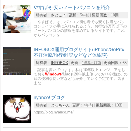
やすぱそ-安いノートパソコンを紹介
所有者：
さとこよ
更新：
5年前
更新回数：
10回
「やすぱそ」は、パソコン初心者でも安く快適なパソ
コンライフが手に入れられるよう、お得な6万円以下の
ノートパソコンの情報を集めているサイトです。これ
からパソコンを…
INFOBOX運用ブログサイト(iPhone/GoPro/
不妊治療/旅行/雑記などなど体験談)
所有者：
INFOBOX
更新：
1年6ヶ月前
更新回数：
65回
…記事を書いています。私は10年以上エンジニアをし
ており
Windows
/Macも20年以上使っており今後はその
辺の便利な使い方なども紹介していく予定です。気ま
まな…
nyanco! ブログ
所有者：
とっちゃん
更新：
4年前
更新回数：
10回
https://blog.nyanco.me/