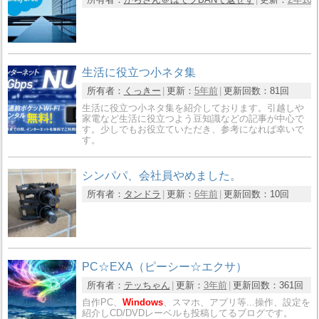
生活に役立つ小ネタ集
所有者：
くっきー
更新：
5年前
更新回数：
81回
生活に役立つ小ネタ集を紹介しております。引越しや
家電など生活に役立つよう豆知識などの記事が中心で
す。少しでもお役立ていただき、参考になれば幸いで
す。
シンパパ、会社員やめました。
所有者：
タンドラ
更新：
6年前
更新回数：
10回
PC☆EXA（ピーシー☆エクサ）
所有者：
テッちゃん
更新：
3年前
更新回数：
361回
自作PC、
Windows
、スマホ、アプリ等...操作、設定を
紹介しCD/DVDレーベルも投稿してるブログです。