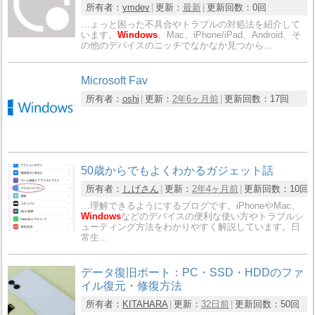
所有者：
ymdev
更新：
最新
更新回数：
0回
…ょっと困った不具合やトラブルの対処法を紹介して
います。
Windows
、Mac、iPhone/iPad、Android、そ
の他のデバイスのニッチでなかなか見つから…
Microsoft Fav
所有者：
oshi
更新：
2年6ヶ月前
更新回数：
17回
50歳からでもよくわかるガジェット話
所有者：
しげさん
更新：
2年4ヶ月前
更新回数：
10回
…理解できるようにするブログです。iPhoneやMac、
Windows
などのデバイスの便利な使い方やトラブルシ
ューティング方法をわかりやすく解説しています。日
常生…
データ復旧ポート：PC・SSD・HDDのファ
イル復元・修復方法
所有者：
KITAHARA
更新：
32日前
更新回数：
50回