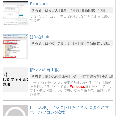
KsanLand
所有者：
はらどん
更新：
4年前
更新回数：
10回
ブログ、パソコン、アコギの話しなどを気ままに書い
てます
はやなLab
所有者：
はやな
更新：
1年1ヶ月前
更新回数：
53回
情シスの自由帳
所有者：
情シスの自由帳
更新：
4時間30分前
更新回数
…サイトは情シスマンが半径3m以内のITに関する情報
を掲載してるサイトです。
Windows
系を主として、ソ
フトや周辺機器について思い立った物を色々解説して
います。
IT HOOK[ITフック] - ITおじさんによるスマ
ホ・パソコンの対処