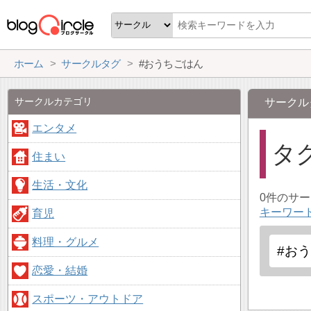
ホーム
サークルタグ
#おうちごはん
サークルカテゴリ
サークル
エンタメ
タ
住まい
生活・文化
0件のサ
キーワー
育児
料理・グルメ
恋愛・結婚
スポーツ・アウトドア