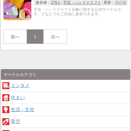
参加者：
279人
手芸・ハンドクラフト
更新：
25日前
手芸・ハンドクラフト全般に関する公式サークルで
す。どなたでもご自由に参加できます。
前へ
1
次へ
サークルカテゴリ
エンタメ
住まい
生活・文化
育児