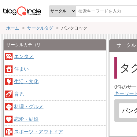
ホーム
サークルタグ
パンクロック
サークルカテゴリ
サークル
エンタメ
タ
住まい
生活・文化
0件のサ
キーワー
育児
料理・グルメ
恋愛・結婚
スポーツ・アウトドア