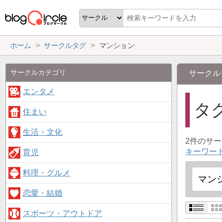
ホーム
サークルタグ
マンション
サークルカテゴリ
サークル
エンタメ
タ
住まい
生活・文化
2件のサ
キーワー
育児
料理・グルメ
恋愛・結婚
スポーツ・アウトドア