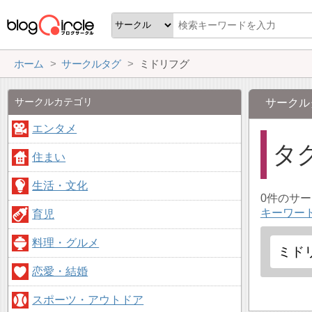
ホーム
サークルタグ
ミドリフグ
サークルカテゴリ
サークル
エンタメ
タ
住まい
生活・文化
0件のサ
キーワー
育児
料理・グルメ
恋愛・結婚
スポーツ・アウトドア