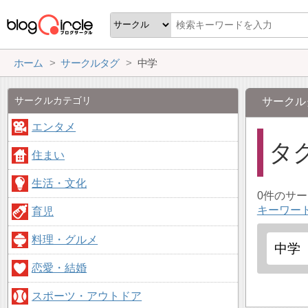
ホーム
サークルタグ
中学
サークルカテゴリ
サークル
エンタメ
タ
住まい
生活・文化
0件のサ
キーワー
育児
料理・グルメ
恋愛・結婚
スポーツ・アウトドア