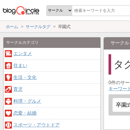
ホーム
サークルタグ
卒園式
サークルカテゴリ
サークル
エンタメ
タ
住まい
生活・文化
0件のサ
キーワー
育児
料理・グルメ
恋愛・結婚
スポーツ・アウトドア