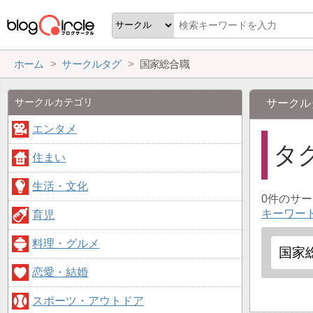
ホーム
サークルタグ
国家総合職
サークルカテゴリ
サークル
エンタメ
タ
住まい
生活・文化
0件のサ
キーワー
育児
料理・グルメ
恋愛・結婚
スポーツ・アウトドア