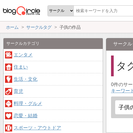
ホーム
サークルタグ
子供の作品
サークルカテゴリ
サークル
エンタメ
タ
住まい
生活・文化
0件のサ
キーワー
育児
料理・グルメ
恋愛・結婚
スポーツ・アウトドア