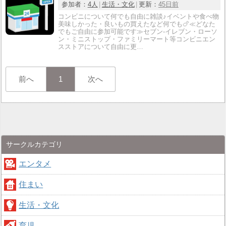
参加者：
4人
生活・文化
更新：
45日前
コンビニについて何でも自由に雑談♪イベントや食べ物
美味しかった・良いもの買えたなど何でも🍗≪どなた
でもご自由に参加可能です≫セブン-イレブン・ローソ
ン・ミニストップ・ファミリーマート等コンビニエン
スストアについて自由に更…
前へ
1
次へ
サークルカテゴリ
エンタメ
住まい
生活・文化
育児