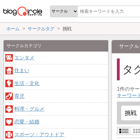
ホーム
サークルタグ
挑戦
サークルカテゴリ
サークル
エンタメ
タ
住まい
生活・文化
1件のサ
キーワー
育児
料理・グルメ
恋愛・結婚
スポーツ・アウトドア