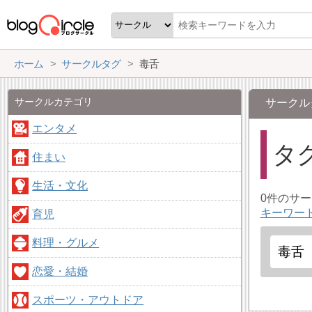
ホーム
サークルタグ
毒舌
サークルカテゴリ
サークル
エンタメ
タ
住まい
生活・文化
0件のサ
キーワー
育児
料理・グルメ
恋愛・結婚
スポーツ・アウトドア